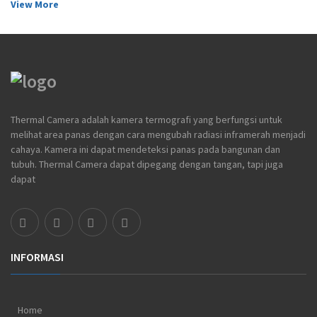
View More
Thermal Camera adalah kamera termografi yang berfungsi untuk
melihat area panas dengan cara mengubah radiasi inframerah menjadi
cahaya. Kamera ini dapat mendeteksi panas pada bangunan dan
tubuh. Thermal Camera dapat dipegang dengan tangan, tapi juga
dapat
INFORMASI
Home